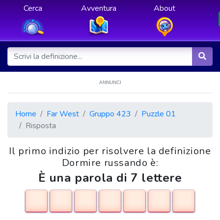
Cerca
Avventura
About
ANNUNCI
Home
Far West
Gruppo 423
Puzzle 01
Risposta
Il primo indizio per risolvere la definizione
Dormire russando è:
È una parola di 7 lettere