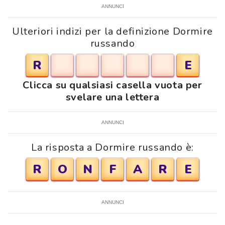
ANNUNCI
Ulteriori indizi per la definizione Dormire
russando
R
E
Clicca su qualsiasi casella vuota per
svelare una lettera
ANNUNCI
La risposta a Dormire russando è:
R
O
N
F
A
R
E
ANNUNCI