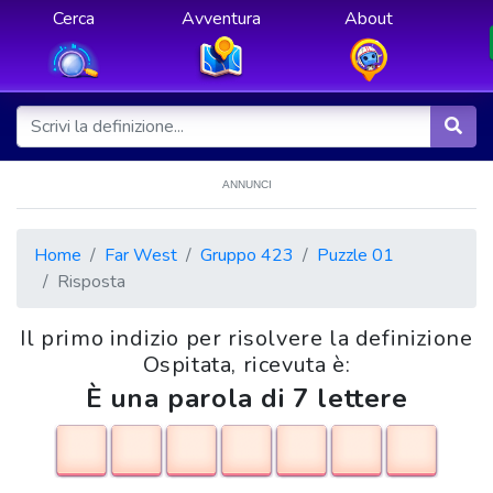
Cerca
Avventura
About
ANNUNCI
Home
Far West
Gruppo 423
Puzzle 01
Risposta
Il primo indizio per risolvere la definizione
Ospitata, ricevuta è:
È una parola di 7 lettere