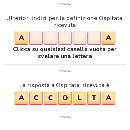
ANNUNCI
Ulteriori indizi per la definizione Ospitata,
ricevuta
A
A
Clicca su qualsiasi casella vuota per
svelare una lettera
ANNUNCI
La risposta a Ospitata, ricevuta è:
A
C
C
O
L
T
A
ANNUNCI