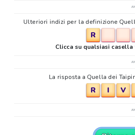
A
Ulteriori indizi per la definizione Que
R
Clicca su qualsiasi casella
A
La risposta a Quella dei Taipi
R
I
V
A