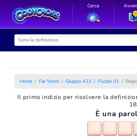
Cerca
Avven
Home
Far West
Gruppo 423
Puzzle 01
Risp
Il primo indizio per risolvere la definizi
18
È una parol