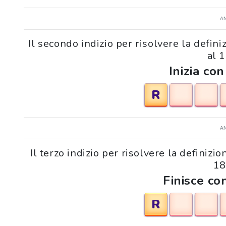
A
Il secondo indizio per risolvere la defin
al 
Inizia con
R
A
Il terzo indizio per risolvere la definizi
18
Finisce con
R