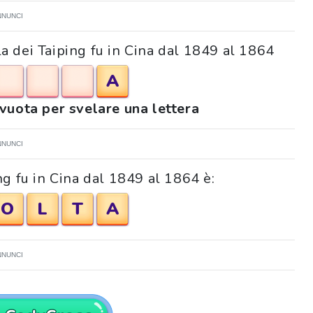
NNUNCI
lla dei Taiping fu in Cina dal 1849 al 1864
A
 vuota per svelare una lettera
NNUNCI
ng fu in Cina dal 1849 al 1864 è:
O
L
T
A
NNUNCI