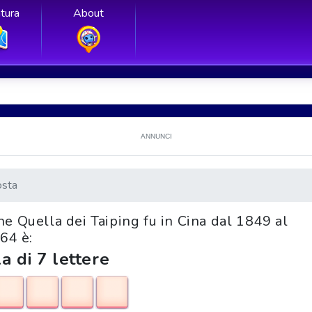
tura
About
ANNUNCI
osta
one Quella dei Taiping fu in Cina dal 1849 al
64 è:
a di 7 lettere