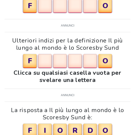
F
O
ANNUNCI
Ulteriori indizi per la definizione Il più
lungo al mondo è lo Scoresby Sund
F
O
Clicca su qualsiasi casella vuota per
svelare una lettera
ANNUNCI
La risposta a Il più lungo al mondo è lo
Scoresby Sund è:
F
I
O
R
D
O