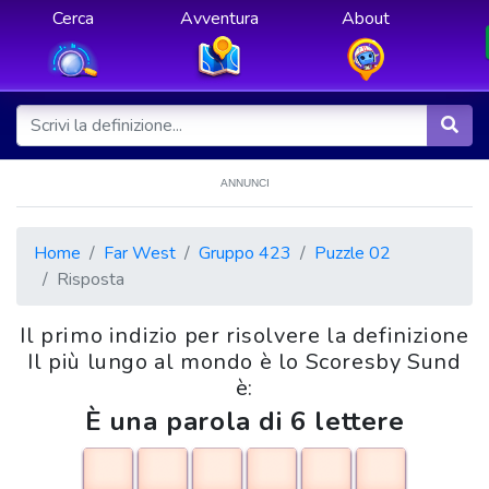
Cerca
Avventura
About
ANNUNCI
Home
Far West
Gruppo 423
Puzzle 02
Risposta
Il primo indizio per risolvere la definizione
Il più lungo al mondo è lo Scoresby Sund
è:
È una parola di 6 lettere