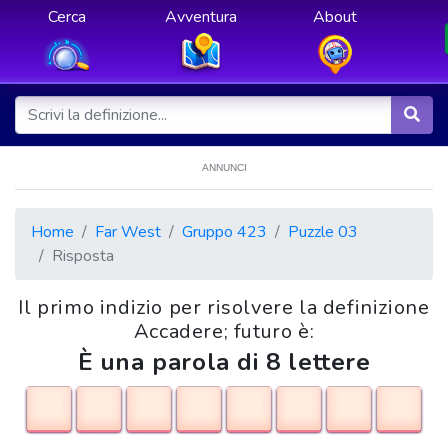
Cerca
Avventura
About
ANNUNCI
Home
Far West
Gruppo 423
Puzzle 03
Risposta
Il primo indizio per risolvere la definizione
Accadere; futuro è:
È una parola di 8 lettere