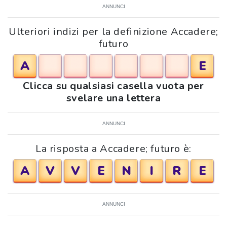
ANNUNCI
Ulteriori indizi per la definizione Accadere;
futuro
A
E
Clicca su qualsiasi casella vuota per
svelare una lettera
ANNUNCI
La risposta a Accadere; futuro è:
A
V
V
E
N
I
R
E
ANNUNCI