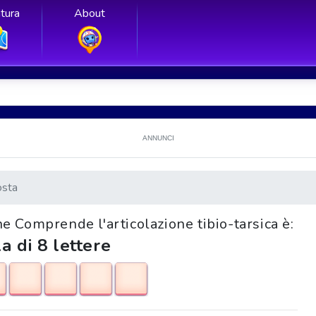
tura
About
ANNUNCI
osta
one Comprende l'articolazione tibio-tarsica è:
a di 8 lettere