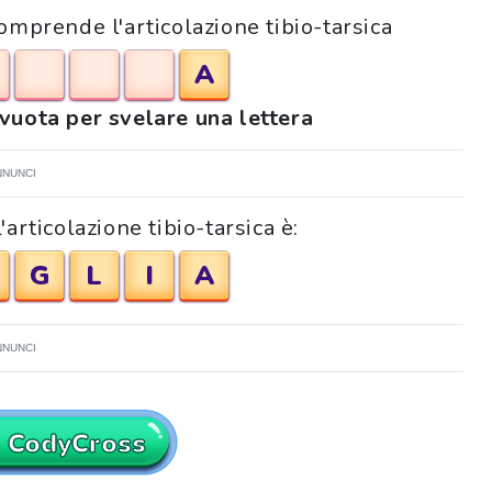
Comprende l'articolazione tibio-tarsica
A
 vuota per svelare una lettera
NNUNCI
articolazione tibio-tarsica è:
G
L
I
A
NNUNCI
a CodyCross