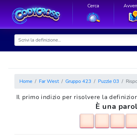
Cerca
Avven
Home
Far West
Gruppo 423
Puzzle 03
Risp
Il primo indizio per risolvere la definizi
È una parol