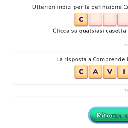
Ulteriori indizi per la definizione 
C
Clicca su qualsiasi casella
A
La risposta a Comprende l'
C
A
V
I
A
Ritorna 