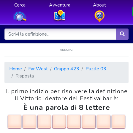
Cerca
Avventura
About
ANNUNCI
Home
Far West
Gruppo 423
Puzzle 03
Risposta
Il primo indizio per risolvere la definizione
Il Vittorio ideatore del Festivalbar è:
È una parola di 8 lettere