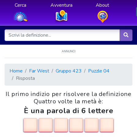
Cerca
Avventura
About
ANNUNCI
Home
Far West
Gruppo 423
Puzzle 04
Risposta
Il primo indizio per risolvere la definizione
Quattro volte la metà è:
È una parola di 6 lettere