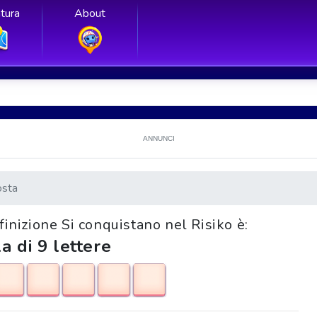
tura
About
ANNUNCI
osta
efinizione Si conquistano nel Risiko è:
a di 9 lettere