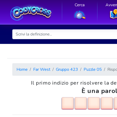
Cerca
Avven
Home
Far West
Gruppo 423
Puzzle 05
Risp
Il primo indizio per risolvere la d
È una parol