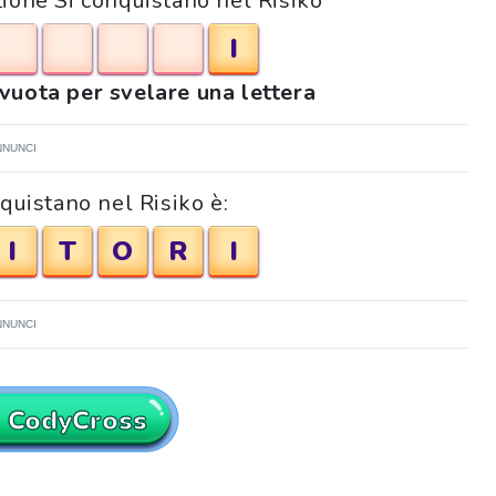
izione Si conquistano nel Risiko
I
 vuota per svelare una lettera
NNUNCI
nquistano nel Risiko è:
I
T
O
R
I
NNUNCI
a CodyCross