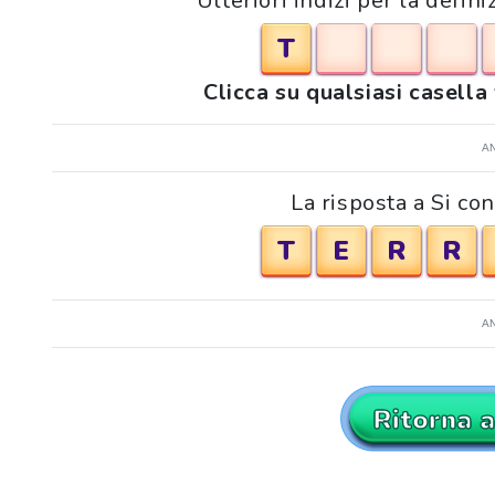
Ulteriori indizi per la defin
T
Clicca su qualsiasi casella
A
La risposta a Si co
T
E
R
R
A
Ritorna 