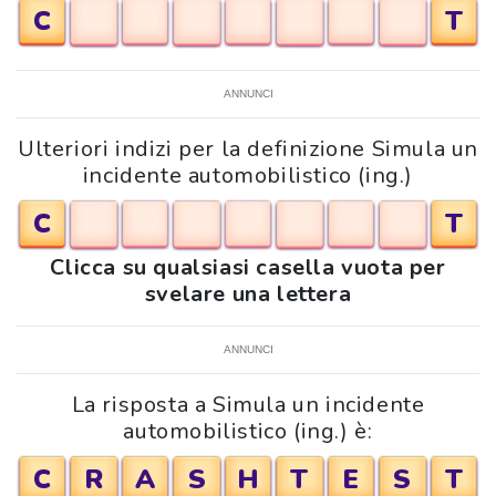
C
T
ANNUNCI
Ulteriori indizi per la definizione Simula un
incidente automobilistico (ing.)
C
T
Clicca su qualsiasi casella vuota per
svelare una lettera
ANNUNCI
La risposta a Simula un incidente
automobilistico (ing.) è:
C
R
A
S
H
T
E
S
T