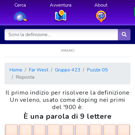
Cerca
Avventura
About
ANNUNCI
Home
Far West
Gruppo 423
Puzzle 05
Risposta
Il primo indizio per risolvere la definizione
Un veleno, usato come doping nei primi
del '900 è:
È una parola di 9 lettere