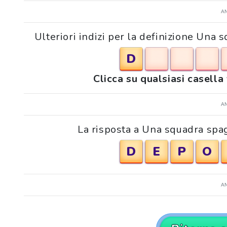
A
Ulteriori indizi per la definizione Una 
D
Clicca su qualsiasi casella
A
La risposta a Una squadra spag
D
E
P
O
A