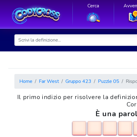
Cerca
Avven
Home
Far West
Gruppo 423
Puzzle 05
Risp
Il primo indizio per risolvere la definiz
Cor
È una parol