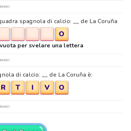
NNUNCI
squadra spagnola di calcio: __ de La Coruña
O
 vuota per svelare una lettera
NNUNCI
nola di calcio: __ de La Coruña è:
R
T
I
V
O
NNUNCI