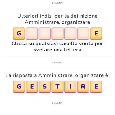
ANNUNCI
Ulteriori indizi per la definizione
Amministrare, organizzare
G
E
Clicca su qualsiasi casella vuota per
svelare una lettera
ANNUNCI
La risposta a Amministrare, organizzare è:
G
E
S
T
I
R
E
ANNUNCI