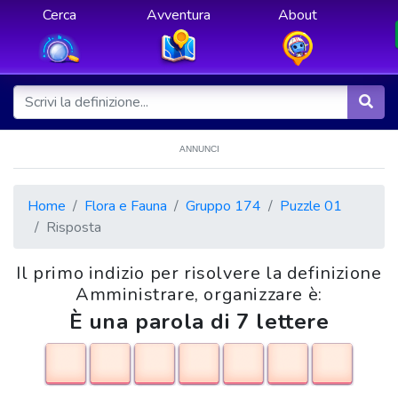
Cerca
Avventura
About
ANNUNCI
Home
Flora e Fauna
Gruppo 174
Puzzle 01
Risposta
Il primo indizio per risolvere la definizione
Amministrare, organizzare è:
È una parola di 7 lettere