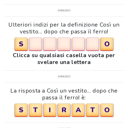
ANNUNCI
Ulteriori indizi per la definizione Così un
vestito... dopo che passa il ferro!
S
O
Clicca su qualsiasi casella vuota per
svelare una lettera
ANNUNCI
La risposta a Così un vestito... dopo che
passa il ferro! è:
S
T
I
R
A
T
O