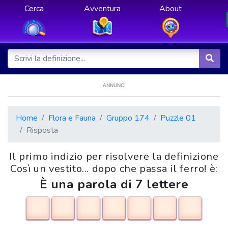
Cerca
Avventura
About
ANNUNCI
Home
Flora e Fauna
Gruppo 174
Puzzle 01
Risposta
Il primo indizio per risolvere la definizione
Così un vestito... dopo che passa il ferro! è:
È una parola di 7 lettere