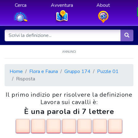
Cerca
Avventura
About
ANNUNCI
Home
Flora e Fauna
Gruppo 174
Puzzle 01
Risposta
Il primo indizio per risolvere la definizione
Lavora sui cavalli è:
È una parola di 7 lettere