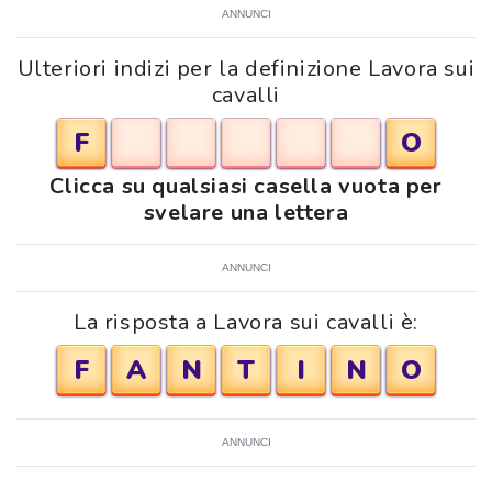
ANNUNCI
Ulteriori indizi per la definizione Lavora sui
cavalli
F
O
Clicca su qualsiasi casella vuota per
svelare una lettera
ANNUNCI
La risposta a Lavora sui cavalli è:
F
A
N
T
I
N
O
ANNUNCI