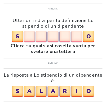
ANNUNCI
Ulteriori indizi per la definizione Lo
stipendio di un dipendente
S
O
Clicca su qualsiasi casella vuota per
svelare una lettera
ANNUNCI
La risposta a Lo stipendio di un dipendente
è:
S
A
L
A
R
I
O