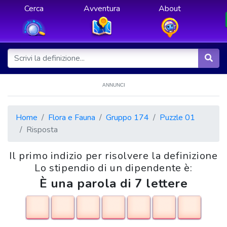
Cerca
Avventura
About
ANNUNCI
Home
Flora e Fauna
Gruppo 174
Puzzle 01
Risposta
Il primo indizio per risolvere la definizione
Lo stipendio di un dipendente è:
È una parola di 7 lettere