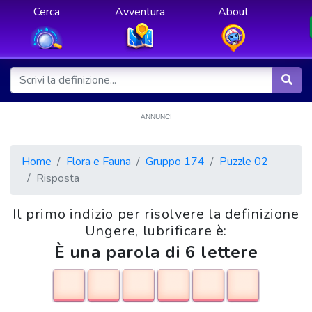
Cerca
Avventura
About
ANNUNCI
Home
Flora e Fauna
Gruppo 174
Puzzle 02
Risposta
Il primo indizio per risolvere la definizione
Ungere, lubrificare è:
È una parola di 6 lettere