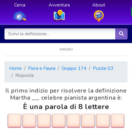
Cerca
Avventura
About
ANNUNCI
Home
Flora e Fauna
Gruppo 174
Puzzle 03
Risposta
Il primo indizio per risolvere la definizione
Martha __, celebre pianista argentina è:
È una parola di 8 lettere