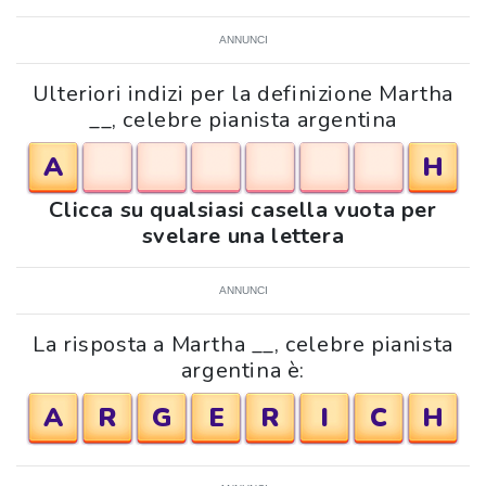
ANNUNCI
Ulteriori indizi per la definizione Martha
__, celebre pianista argentina
A
H
Clicca su qualsiasi casella vuota per
svelare una lettera
ANNUNCI
La risposta a Martha __, celebre pianista
argentina è:
A
R
G
E
R
I
C
H