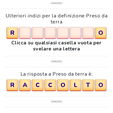
ANNUNCI
Ulteriori indizi per la definizione Preso da
terra
R
O
Clicca su qualsiasi casella vuota per
svelare una lettera
ANNUNCI
La risposta a Preso da terra è:
R
A
C
C
O
L
T
O
ANNUNCI