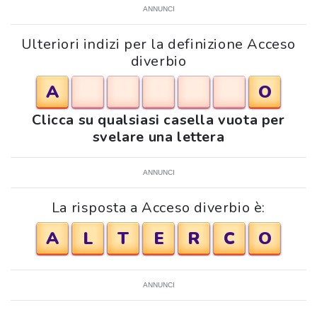
ANNUNCI
Ulteriori indizi per la definizione Acceso
diverbio
A
O
Clicca su qualsiasi casella vuota per
svelare una lettera
ANNUNCI
La risposta a Acceso diverbio è:
A
L
T
E
R
C
O
ANNUNCI