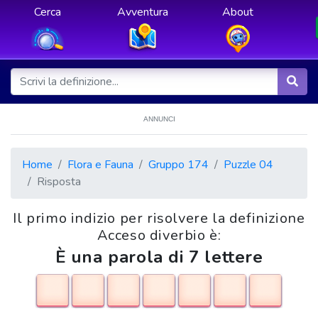
Cerca
Avventura
About
ANNUNCI
Home
Flora e Fauna
Gruppo 174
Puzzle 04
Risposta
Il primo indizio per risolvere la definizione
Acceso diverbio è:
È una parola di 7 lettere