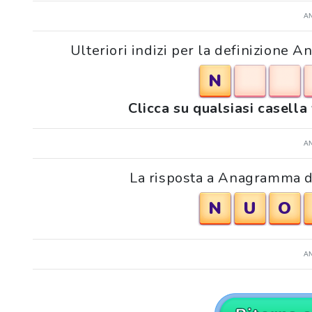
A
Ulteriori indizi per la definizione 
N
Clicca su qualsiasi casella
A
La risposta a Anagramma di 
N
U
O
A