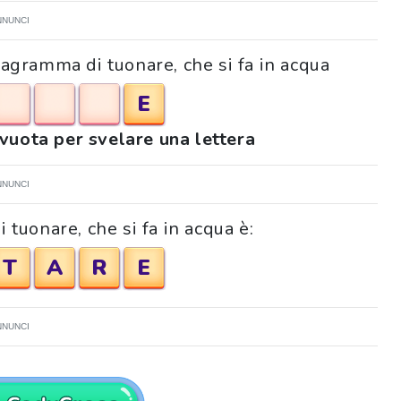
NNUNCI
Anagramma di tuonare, che si fa in acqua
E
 vuota per svelare una lettera
NNUNCI
tuonare, che si fa in acqua è:
T
A
R
E
NNUNCI