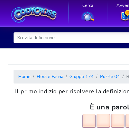
Cerca
Avven
Home
Flora e Fauna
Gruppo 174
Puzzle 04
R
Il primo indizio per risolvere la definiz
È una parol