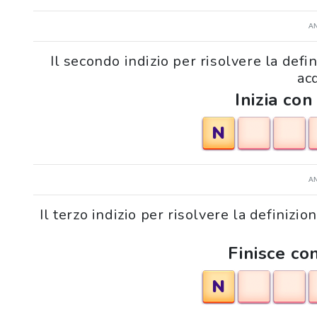
A
Il secondo indizio per risolvere la def
ac
Inizia con
N
A
Il terzo indizio per risolvere la definiz
Finisce con
N