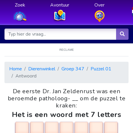
Zoek
Avontuur
Over
RECLAME
Home
Dierenwinkel
Groep 347
Puzzel 01
Antwoord
De eerste Dr. Jan Zeldenrust was een
beroemde patholoog- __ om de puzzel te
kraken:
Het is een woord met 7 letters