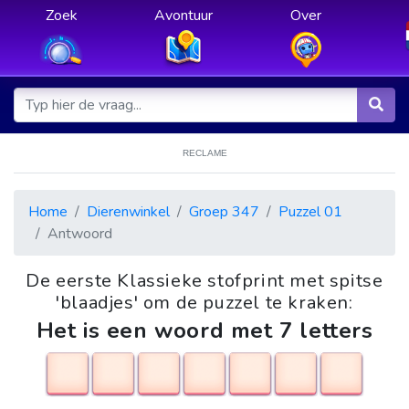
Zoek
Avontuur
Over
RECLAME
Home
Dierenwinkel
Groep 347
Puzzel 01
Antwoord
De eerste Klassieke stofprint met spitse
'blaadjes' om de puzzel te kraken:
Het is een woord met 7 letters