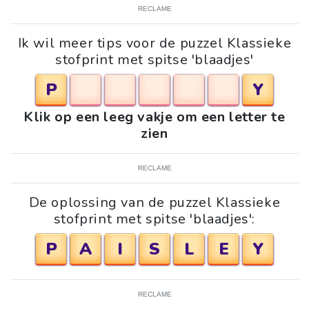
RECLAME
Ik wil meer tips voor de puzzel Klassieke
stofprint met spitse 'blaadjes'
P
Y
Klik op een leeg vakje om een letter te
zien
RECLAME
De oplossing van de puzzel Klassieke
stofprint met spitse 'blaadjes':
P
A
I
S
L
E
Y
RECLAME