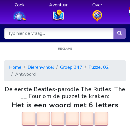
Zoek
Avontuur
Over
RECLAME
Home
Dierenwinkel
Groep 347
Puzzel 02
Antwoord
De eerste Beatles-parodie The Rutles, The
__ Four om de puzzel te kraken:
Het is een woord met 6 letters