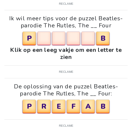
RECLAME
Ik wil meer tips voor de puzzel Beatles-
parodie The Rutles, The __ Four
P
B
Klik op een leeg vakje om een letter te
zien
RECLAME
De oplossing van de puzzel Beatles-
parodie The Rutles, The __ Four:
P
R
E
F
A
B
RECLAME