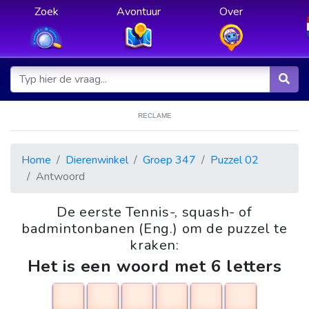
Zoek
Avontuur
Over
RECLAME
Home
Dierenwinkel
Groep 347
Puzzel 02
Antwoord
De eerste Tennis-, squash- of
badmintonbanen (Eng.) om de puzzel te
kraken:
Het is een woord met 6 letters