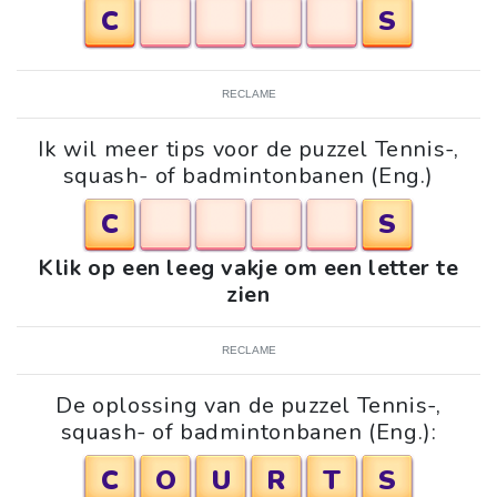
C
S
RECLAME
Ik wil meer tips voor de puzzel Tennis-,
squash- of badmintonbanen (Eng.)
C
S
Klik op een leeg vakje om een letter te
zien
RECLAME
De oplossing van de puzzel Tennis-,
squash- of badmintonbanen (Eng.):
C
O
U
R
T
S