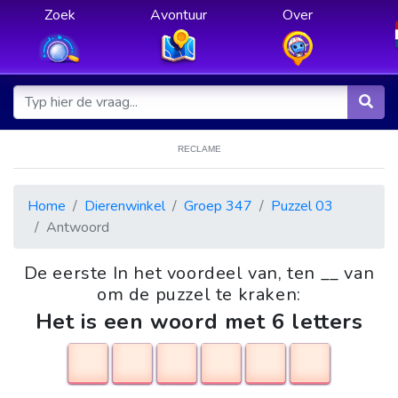
Zoek
Avontuur
Over
RECLAME
Home
Dierenwinkel
Groep 347
Puzzel 03
Antwoord
De eerste In het voordeel van, ten __ van
om de puzzel te kraken:
Het is een woord met 6 letters