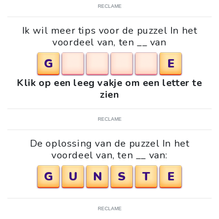
RECLAME
Ik wil meer tips voor de puzzel In het
voordeel van, ten __ van
G
E
Klik op een leeg vakje om een letter te
zien
RECLAME
De oplossing van de puzzel In het
voordeel van, ten __ van:
G
U
N
S
T
E
RECLAME