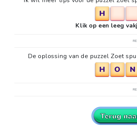
Ik wil meer tips voor de puzzel Zoet s
H
Klik op een leeg vak
R
De oplossing van de puzzel Zoet spul
H
O
N
R
Terug naa