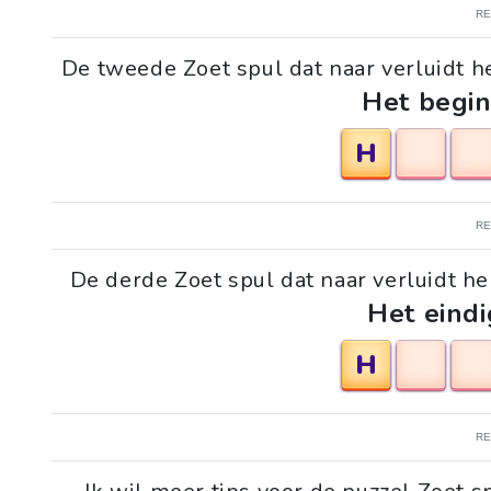
R
De tweede Zoet spul dat naar verluidt h
Het begin
H
R
De derde Zoet spul dat naar verluidt he
Het eindi
H
R