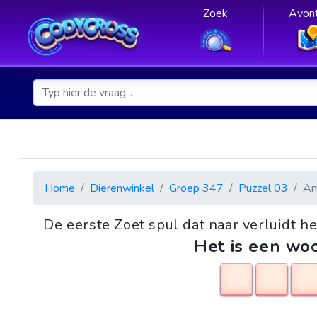
Zoek
Avont
Home
Dierenwinkel
Groep 347
Puzzel 03
An
De eerste Zoet spul dat naar verluidt h
Het is een woo