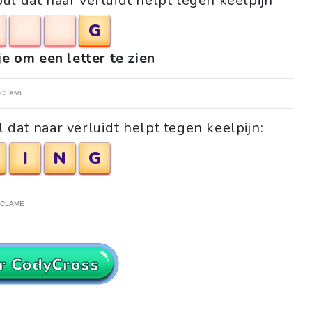
pul dat naar verluidt helpt tegen keelpijn
G
je om een letter te zien
ECLAME
 dat naar verluidt helpt tegen keelpijn:
I
N
G
ECLAME
r CodyCross