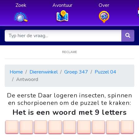
Zoek
Avontuur
Over
RECLAME
Home
Dierenwinkel
Groep 347
Puzzel 04
Antwoord
De eerste Daar logeren insecten, spinnen
en schorpioenen om de puzzel te kraken:
Het is een woord met 9 letters