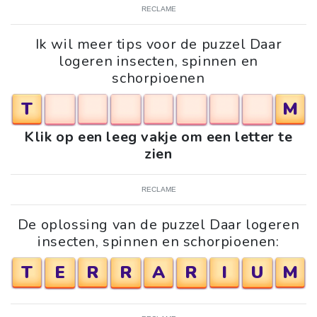
RECLAME
Ik wil meer tips voor de puzzel Daar
logeren insecten, spinnen en
schorpioenen
T
M
Klik op een leeg vakje om een letter te
zien
RECLAME
De oplossing van de puzzel Daar logeren
insecten, spinnen en schorpioenen:
T
E
R
R
A
R
I
U
M