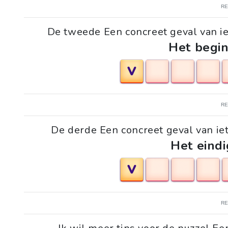
R
De tweede Een concreet geval van i
Het begin
V
R
De derde Een concreet geval van ie
Het eindi
V
R