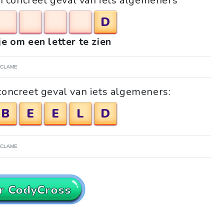
en concreet geval van iets algemeners
D
je om een letter te zien
ECLAME
concreet geval van iets algemeners:
B
E
E
L
D
ECLAME
r CodyCross