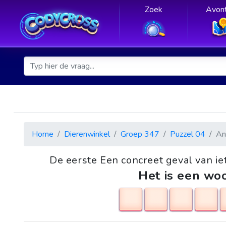
Zoek
Avont
Home
Dierenwinkel
Groep 347
Puzzel 04
An
De eerste Een concreet geval van i
Het is een woo