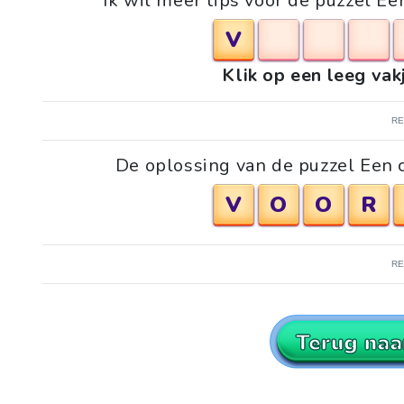
Ik wil meer tips voor de puzzel E
V
Klik op een leeg vak
R
De oplossing van de puzzel Een 
V
O
O
R
R
Terug naa