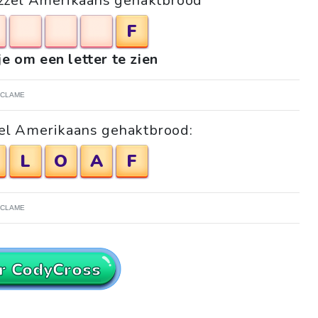
puzzel Amerikaans gehaktbrood
F
je om een letter te zien
ECLAME
zel Amerikaans gehaktbrood:
L
O
A
F
ECLAME
r CodyCross