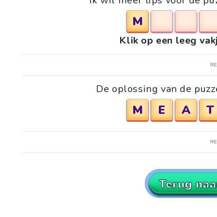
Ik wil meer tips voor de 
M
Klik op een leeg vak
R
De oplossing van de puz
M
E
A
T
R
Terug naa