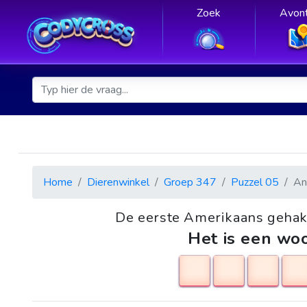
Zoek
Avont
Home
Dierenwinkel
Groep 347
Puzzel 05
An
De eerste Amerikaans gehak
Het is een woo