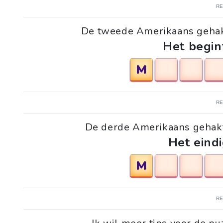
R
De tweede Amerikaans gehak
Het begin
M
R
De derde Amerikaans gehakt
Het eindi
M
R