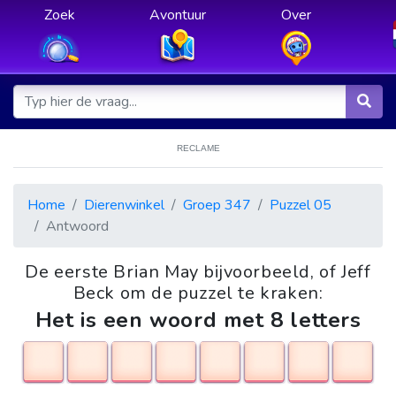
Zoek
Avontuur
Over
RECLAME
Home
Dierenwinkel
Groep 347
Puzzel 05
Antwoord
De eerste Brian May bijvoorbeeld, of Jeff
Beck om de puzzel te kraken:
Het is een woord met 8 letters