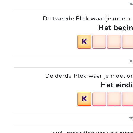
R
De tweede Plek waar je moet o
Het begin
K
R
De derde Plek waar je moet o
Het eindi
K
R