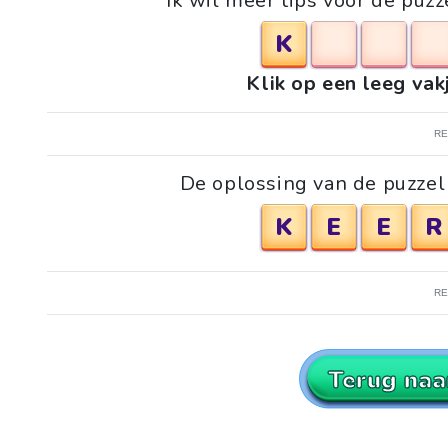
Ik wil meer tips voor de puz
K
Klik op een leeg vak
R
De oplossing van de puzzel
K
E
E
R
R
Terug naa