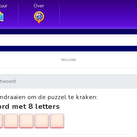
uur
Over
RECLAME
twoord
mdraaien om de puzzel te kraken:
rd met 8 letters