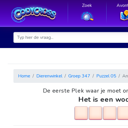
Zoek
Avont
Home
Dierenwinkel
Groep 347
Puzzel 05
An
De eerste Plek waar je moet o
Het is een woo