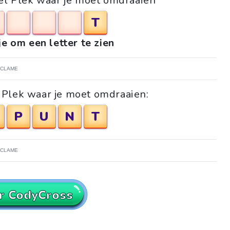
zel Plek waar je moet omdraaien
T
je om een letter te zien
ECLAME
 Plek waar je moet omdraaien:
P
U
N
T
ECLAME
r CodyCross