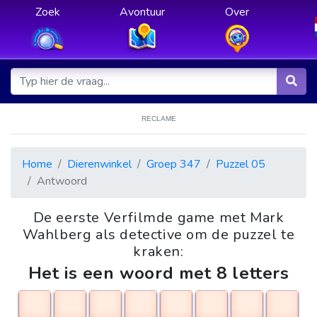
Zoek
Avontuur
Over
RECLAME
Home
Dierenwinkel
Groep 347
Puzzel 05
Antwoord
De eerste Verfilmde game met Mark
Wahlberg als detective om de puzzel te
kraken:
Het is een woord met 8 letters