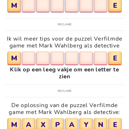
M
E
RECLAME
Ik wil meer tips voor de puzzel Verfilmde
game met Mark Wahlberg als detective
M
E
Klik op een leeg vakje om een letter te
zien
RECLAME
De oplossing van de puzzel Verfilmde
game met Mark Wahlberg als detective:
M
A
X
P
A
Y
N
E