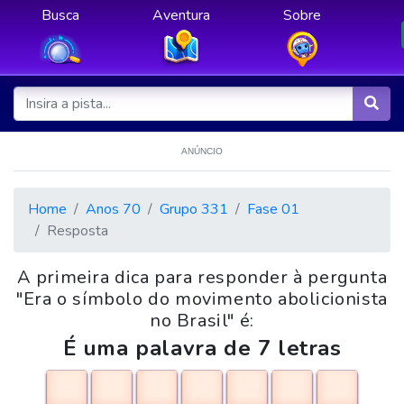
Busca
Aventura
Sobre
ANÚNCIO
Home
Anos 70
Grupo 331
Fase 01
Resposta
A primeira dica para responder à pergunta
"Era o símbolo do movimento abolicionista
no Brasil" é:
É uma palavra de 7 letras