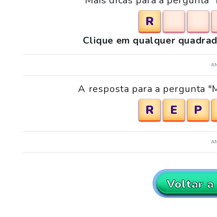
Mais dicas para a pergunta
R
Clique em qualquer quadrad
A
A resposta para a pergunta "
R
E
P
A
Voltar a