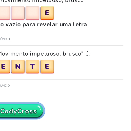
 "Movimento impetuoso, brusco"
E
o vazio para revelar uma letra
NÚNCIO
Movimento impetuoso, brusco" é:
E
N
T
E
NÚNCIO
 CodyCross