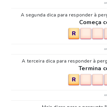
A
A segunda dica para responder à per
Começa co
R
A
A terceira dica para responder à pe
Termina c
R
A