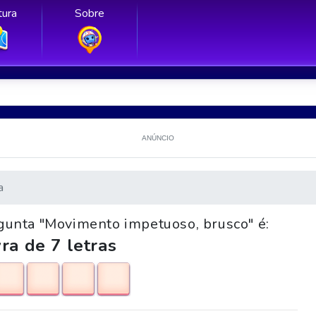
ura
Sobre
ANÚNCIO
a
rgunta "Movimento impetuoso, brusco" é:
ra de 7 letras