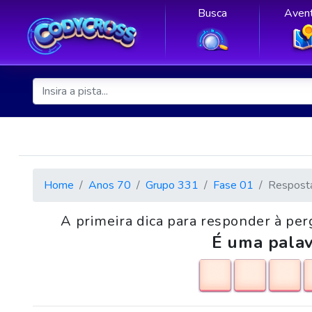
Busca
Avent
Home
Anos 70
Grupo 331
Fase 01
Respost
A primeira dica para responder à pe
É uma palav