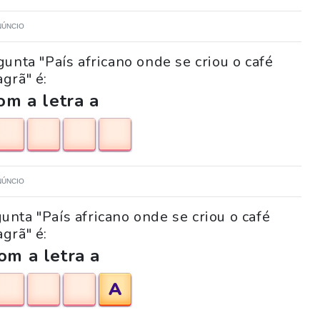
NÚNCIO
unta "País africano onde se criou o café
grã" é:
m a letra a
NÚNCIO
unta "País africano onde se criou o café
grã" é:
om a letra a
A