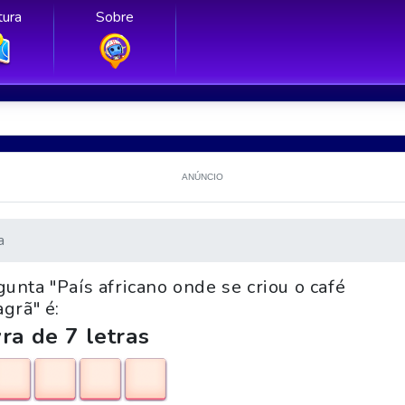
ura
Sobre
ANÚNCIO
a
unta "País africano onde se criou o café
grã" é:
ra de 7 letras