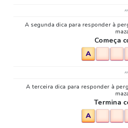
A
A segunda dica para responder à perg
maza
Começa co
A
A
A terceira dica para responder à perg
maza
Termina c
A