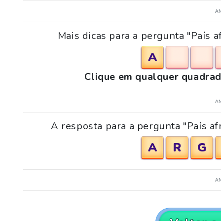
A
Mais dicas para a pergunta "País a
A
Clique em qualquer quadrad
A
A resposta para a pergunta "País af
A
R
G
A