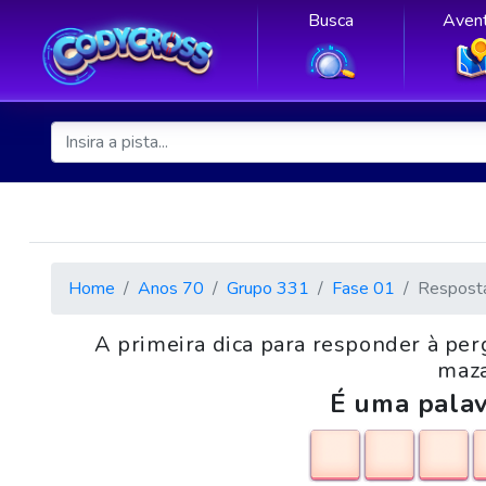
Busca
Avent
Home
Anos 70
Grupo 331
Fase 01
Respost
A primeira dica para responder à perg
maza
É uma palav