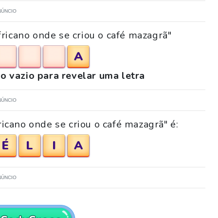
NÚNCIO
fricano onde se criou o café mazagrã"
A
o vazio para revelar uma letra
NÚNCIO
ricano onde se criou o café mazagrã" é:
É
L
I
A
NÚNCIO