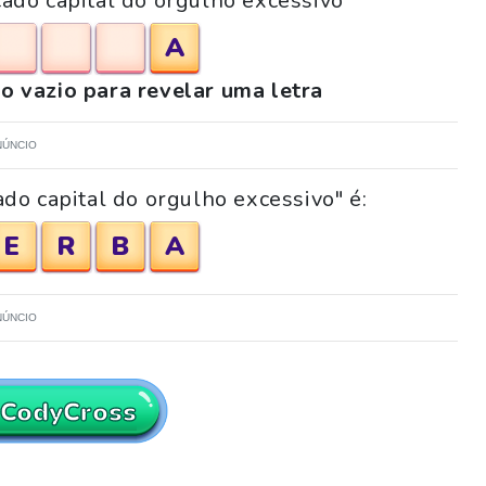
cado capital do orgulho excessivo"
A
o vazio para revelar uma letra
NÚNCIO
do capital do orgulho excessivo" é:
E
R
B
A
NÚNCIO
 CodyCross