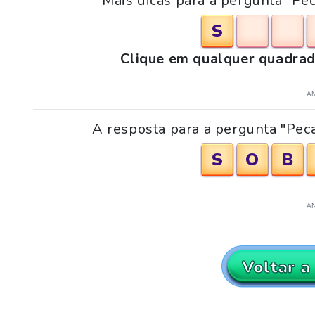
Mais dicas para a pergunta "Pe
S
Clique em qualquer quadrad
A
A resposta para a pergunta "Peca
S
O
B
A
Voltar a