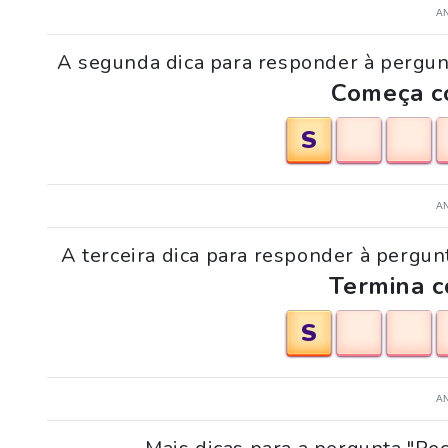
A
A segunda dica para responder à pergunt
Começa co
S
A
A terceira dica para responder à pergun
Termina c
S
A