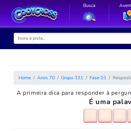
Busca
Avent
Home
Anos 70
Grupo 331
Fase 01
Respost
A primeira dica para responder à pergun
É uma palav