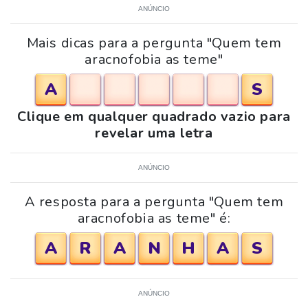
ANÚNCIO
Mais dicas para a pergunta "Quem tem
aracnofobia as teme"
A
S
Clique em qualquer quadrado vazio para
revelar uma letra
ANÚNCIO
A resposta para a pergunta "Quem tem
aracnofobia as teme" é:
A
R
A
N
H
A
S
ANÚNCIO