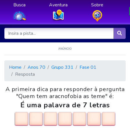
Busca
Aventura
Sobre
ANÚNCIO
Home
Anos 70
Grupo 331
Fase 01
Resposta
A primeira dica para responder à pergunta
"Quem tem aracnofobia as teme" é:
É uma palavra de 7 letras