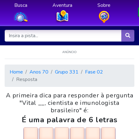
Busca
Aventura
Sobre
ANÚNCIO
Home
Anos 70
Grupo 331
Fase 02
Resposta
A primeira dica para responder à pergunta
"Vital __, cientista e imunologista
brasileiro" é:
É uma palavra de 6 letras