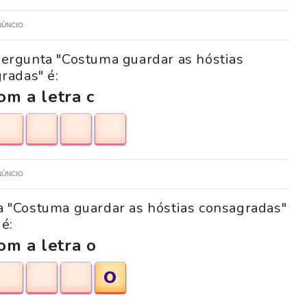
NÚNCIO
pergunta "Costuma guardar as hóstias
radas" é:
m a letra c
NÚNCIO
ta "Costuma guardar as hóstias consagradas"
é:
om a letra o
O