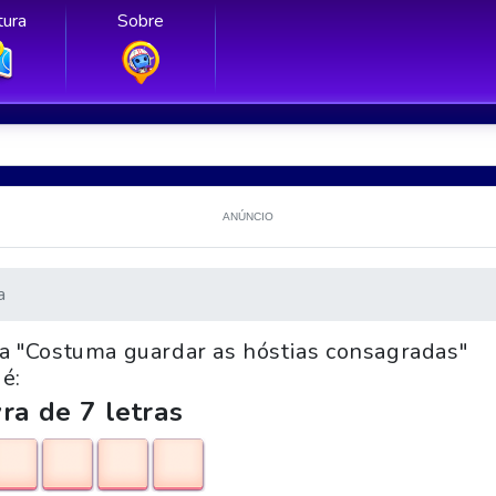
ura
Sobre
ANÚNCIO
a
ta "Costuma guardar as hóstias consagradas"
é:
ra de 7 letras