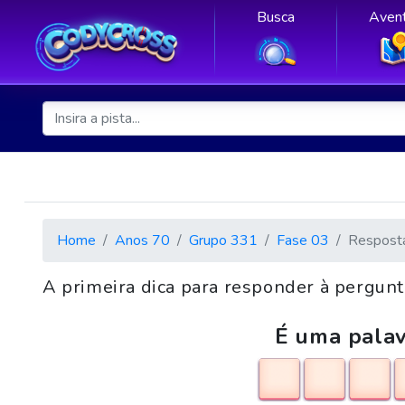
Busca
Avent
Home
Anos 70
Grupo 331
Fase 03
Respost
A primeira dica para responder à pergun
É uma palav