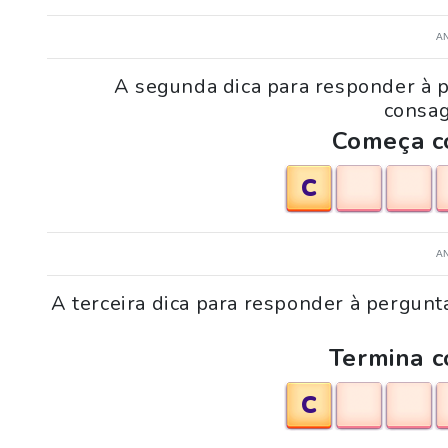
A
A segunda dica para responder à 
consag
Começa co
C
A
A terceira dica para responder à pergun
Termina c
C