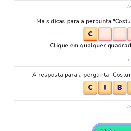
A
Mais dicas para a pergunta "Cost
C
Clique em qualquer quadrad
A
A resposta para a pergunta "Costu
C
I
B
A