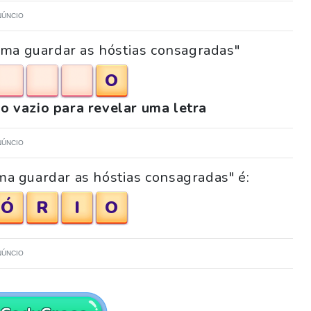
NÚNCIO
uma guardar as hóstias consagradas"
O
o vazio para revelar uma letra
NÚNCIO
ma guardar as hóstias consagradas" é:
Ó
R
I
O
NÚNCIO