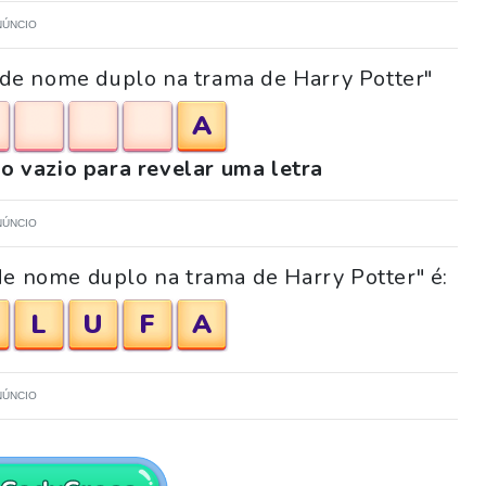
NÚNCIO
a de nome duplo na trama de Harry Potter"
A
o vazio para revelar uma letra
NÚNCIO
de nome duplo na trama de Harry Potter" é:
L
U
F
A
NÚNCIO