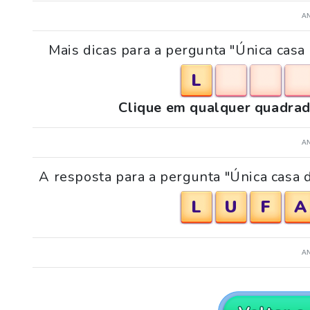
A
Mais dicas para a pergunta "Única cas
L
Clique em qualquer quadrad
A
A resposta para a pergunta "Única casa 
L
U
F
A
A