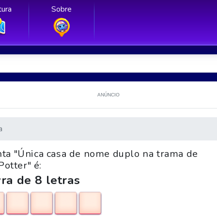
ura
Sobre
ANÚNCIO
a
nta "Única casa de nome duplo na trama de
Potter" é:
ra de 8 letras