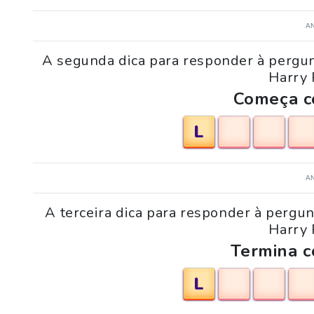
A
A segunda dica para responder à pergu
Harry 
Começa co
L
A
A terceira dica para responder à pergu
Harry 
Termina c
L