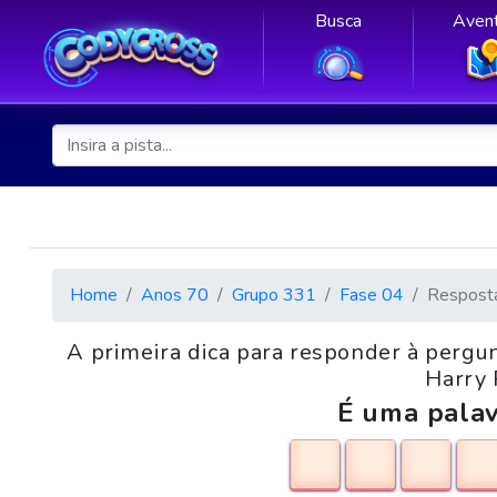
Busca
Avent
Home
Anos 70
Grupo 331
Fase 04
Respost
A primeira dica para responder à pergu
Harry 
É uma palav