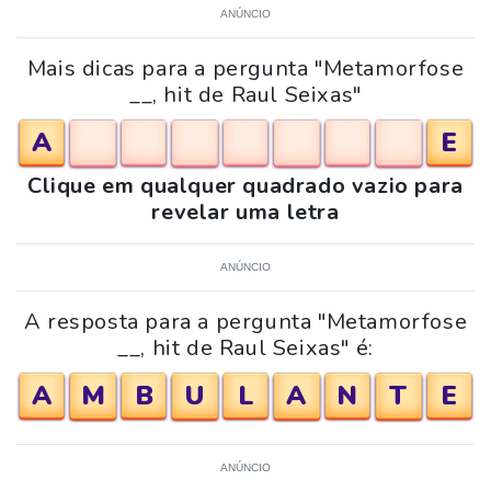
ANÚNCIO
Mais dicas para a pergunta "Metamorfose
__, hit de Raul Seixas"
A
E
Clique em qualquer quadrado vazio para
revelar uma letra
ANÚNCIO
A resposta para a pergunta "Metamorfose
__, hit de Raul Seixas" é:
A
M
B
U
L
A
N
T
E
ANÚNCIO