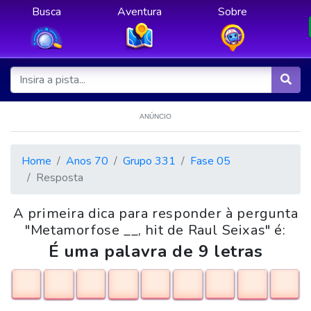
Busca
Aventura
Sobre
ANÚNCIO
Home
Anos 70
Grupo 331
Fase 05
Resposta
A primeira dica para responder à pergunta
"Metamorfose __, hit de Raul Seixas" é:
É uma palavra de 9 letras