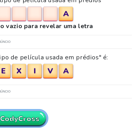
tipo de película usada em prédios"
A
o vazio para revelar uma letra
NÚNCIO
ipo de película usada em prédios" é:
E
X
I
V
A
NÚNCIO
 CodyCross