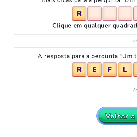
Mais dicas para a pergunta "Um 
R
Clique em qualquer quadrad
A
A resposta para a pergunta "Um t
R
E
F
L
A
Voltar a