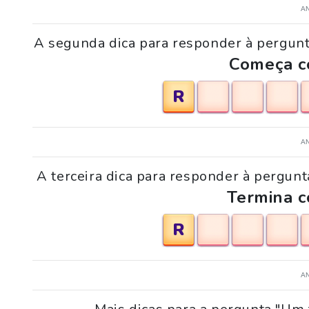
A
A segunda dica para responder à pergunt
Começa co
R
A
A terceira dica para responder à pergunt
Termina c
R
A