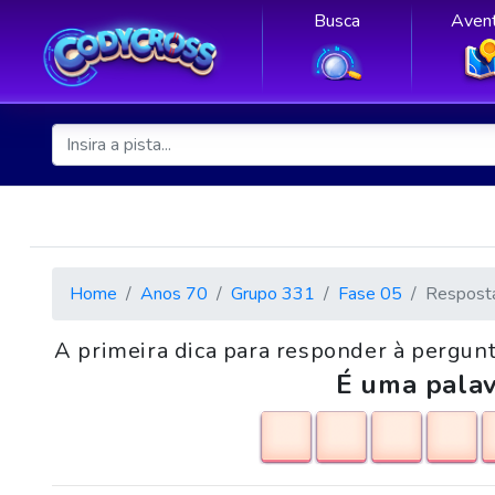
Busca
Avent
Home
Anos 70
Grupo 331
Fase 05
Respost
A primeira dica para responder à pergunt
É uma palav