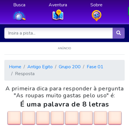
Busca
Aventura
Sobre
ANÚNCIO
Home
Antigo Egito
Grupo 200
Fase 01
Resposta
A primeira dica para responder à pergunta
"As roupas muito gastas pelo uso" é:
É uma palavra de 8 letras