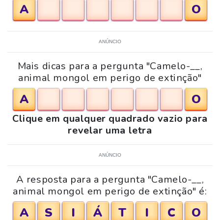
A
O
ANÚNCIO
Mais dicas para a pergunta "Camelo-__,
animal mongol em perigo de extinção"
A
O
Clique em qualquer quadrado vazio para
revelar uma letra
ANÚNCIO
A resposta para a pergunta "Camelo-__,
animal mongol em perigo de extinção" é:
A
S
I
Á
T
I
C
O