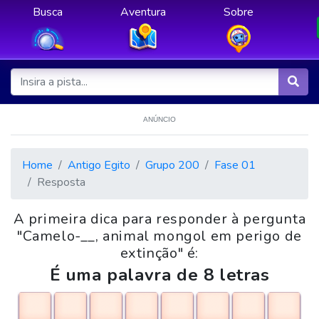
Busca
Aventura
Sobre
ANÚNCIO
Home
Antigo Egito
Grupo 200
Fase 01
Resposta
A primeira dica para responder à pergunta
"Camelo-__, animal mongol em perigo de
extinção" é:
É uma palavra de 8 letras