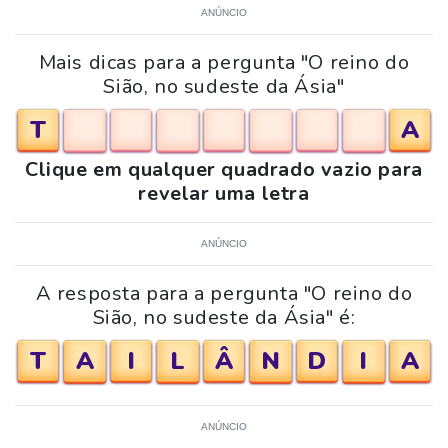
ANÚNCIO
Mais dicas para a pergunta "O reino do
Sião, no sudeste da Ásia"
T
A
Clique em qualquer quadrado vazio para
revelar uma letra
ANÚNCIO
A resposta para a pergunta "O reino do
Sião, no sudeste da Ásia" é:
T
A
I
L
Â
N
D
I
A
ANÚNCIO