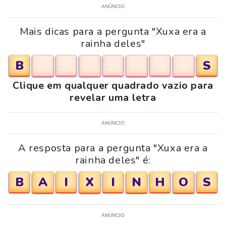
ANÚNCIO
Mais dicas para a pergunta "Xuxa era a
rainha deles"
B
S
Clique em qualquer quadrado vazio para
revelar uma letra
ANÚNCIO
A resposta para a pergunta "Xuxa era a
rainha deles" é:
B
A
I
X
I
N
H
O
S
ANÚNCIO