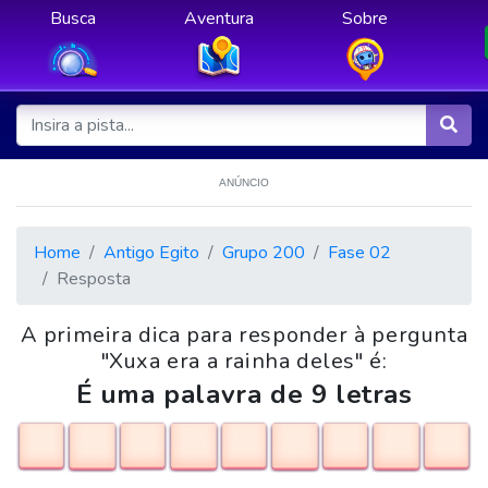
Busca
Aventura
Sobre
ANÚNCIO
Home
Antigo Egito
Grupo 200
Fase 02
Resposta
A primeira dica para responder à pergunta
"Xuxa era a rainha deles" é:
É uma palavra de 9 letras