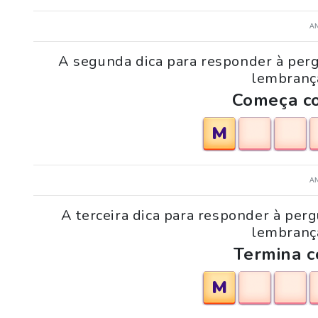
A
A segunda dica para responder à per
lembrança
Começa co
M
A
A terceira dica para responder à per
lembrança
Termina c
M