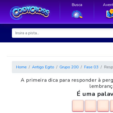
Busca
Avent
Home
Antigo Egito
Grupo 200
Fase 03
Resp
A primeira dica para responder à per
lembrança
É uma palav