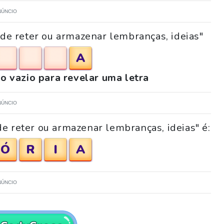
NÚNCIO
 de reter ou armazenar lembranças, ideias"
A
o vazio para revelar uma letra
NÚNCIO
e reter ou armazenar lembranças, ideias" é:
Ó
R
I
A
NÚNCIO