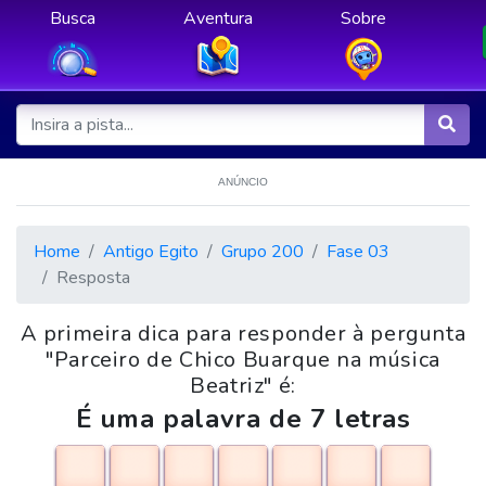
Busca
Aventura
Sobre
ANÚNCIO
Home
Antigo Egito
Grupo 200
Fase 03
Resposta
A primeira dica para responder à pergunta
"Parceiro de Chico Buarque na música
Beatriz" é:
É uma palavra de 7 letras