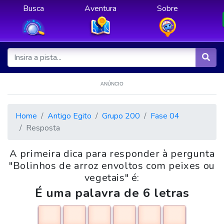
Busca
Aventura
Sobre
ANÚNCIO
Home
Antigo Egito
Grupo 200
Fase 04
Resposta
A primeira dica para responder à pergunta
"Bolinhos de arroz envoltos com peixes ou
vegetais" é:
É uma palavra de 6 letras